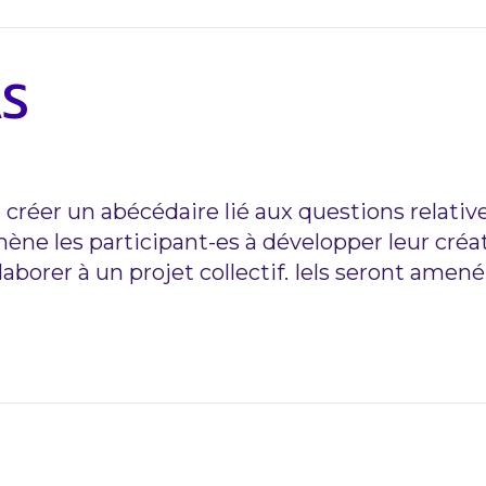
AS
éer un abécédaire lié aux questions relatives à
mène les participant-es à développer leur créat
laborer à un projet collectif. Iels seront amen