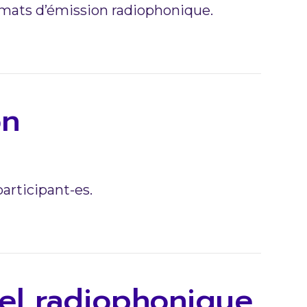
ormats d’émission radiophonique.
on
participant-es.
iel radiophonique