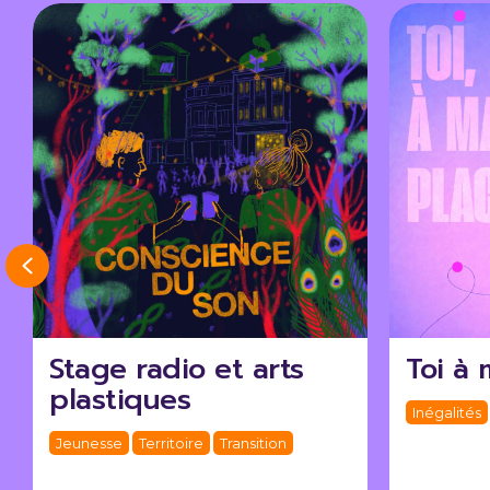
Previous
Stage radio et arts
Toi à 
plastiques
Inégalités
Jeunesse
Territoire
Transition