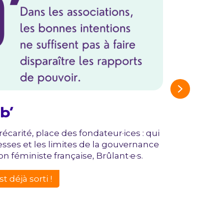
Next
b’
carité, place des fondateur·ices : qui
Po
sses et les limites de la gouvernance
br
on féministe française, Brûlant·e·s.
d’e
 déjà sorti !