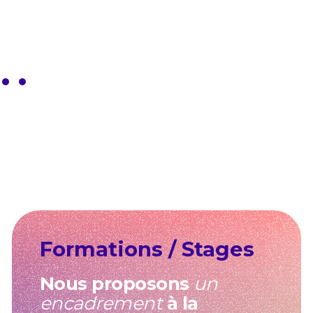
p 1
roup 2
 group 3
ide group 4
Slide group 5
Slide group 6
Formations / Stages
Nous proposons
un
encadrement
à la