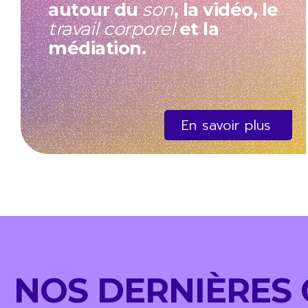
autour du
son
, la vidéo, le
travail corporel
et la
médiation.
En savoir plus
NOS DERNIÈRES