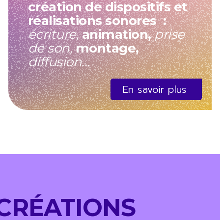
création de dispositifs et
réalisations sonores :
écriture,
animation,
prise
de son,
montage,
diffusion...
En savoir plus
 CRÉATIONS