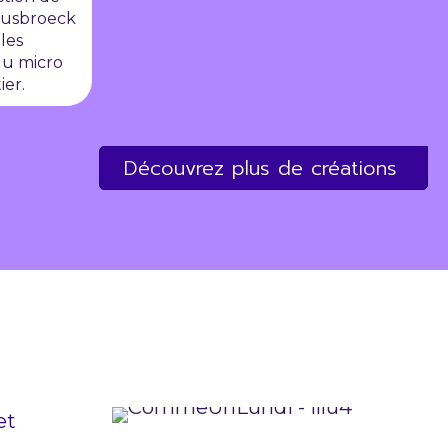
Ruusbroeck
les
du micro
ier.
Découvrez plus de créations
et