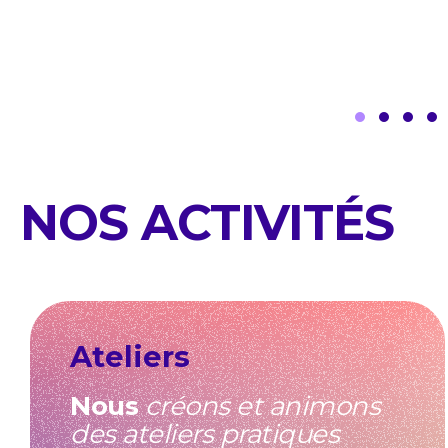
Slide grou
Slide g
Slide
Sl
NOS ACTIVITÉS
Ateliers
Nous
créons et animons
des ateliers pratiques