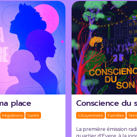
ma place
Conscience du 
Migrations
Santé
Citoyenneté
Familles
Terr
La première émission rad
quartier d'Evere, à la jon