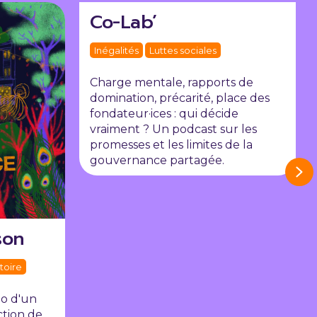
Co-Lab’
Inégalités
Luttes sociales
Charge mentale, rapports de
domination, précarité, place des
fondateur·ices : qui décide
vraiment ? Un podcast sur les
promesses et les limites de la
gouvernance partagée.
Ne
son
itoire
io d'un
ction de