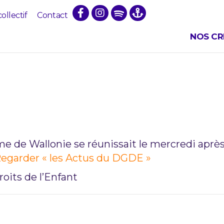
collectif
Contact
NOS CR
ÉATEUR-ICE D
e de Wallonie se réunissait le mercredi après
egarder « les Actus du DGDE »
oits de l’Enfant