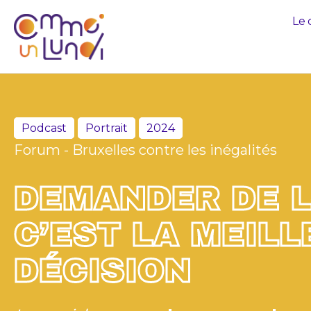
Le 
Podcast
Portrait
2024
Forum - Bruxelles contre les inégalités
DEMANDER DE L
C’EST LA MEIL
DÉCISION