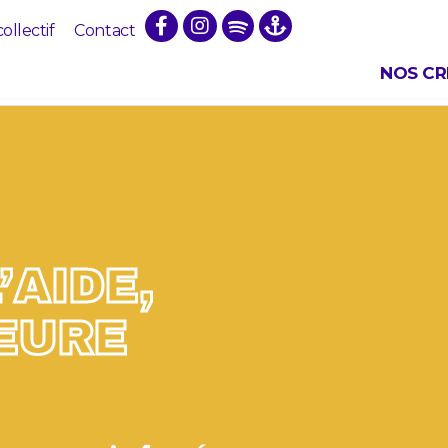
collectif
Contact
NOS CR
’AIDE,
LEURE