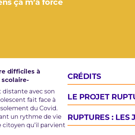
s ça m’a forcé
 difficiles à
CRÉDITS
scolaire-
 distante avec son
LE PROJET RUPT
olescent fait face à
isolement du Covid.
RUPTURES : LES
vant un rythme de vie
 citoyen qu’il parvient