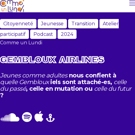
Citoyenneté
Jeunesse
Transition
Atelier
participatif
Podcast
2024
Comme un Lundi
GEMBLOUX AIRLINES
Jeunes comme adultes
nous confient à
quelle Gembloux
iels sont attaché-es,
celle
du passé
, celle en mutation ou
celle du futur
?