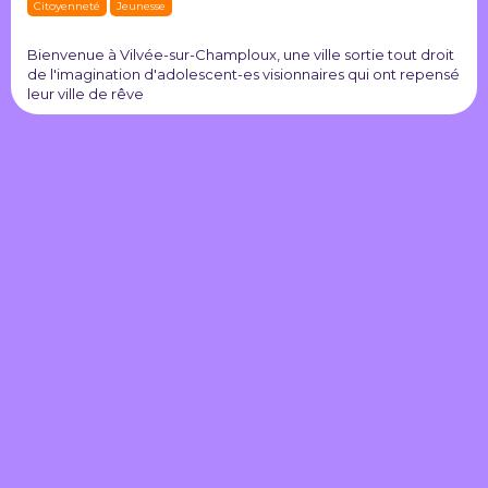
Citoyenneté
Jeunesse
Bienvenue à Vilvée-sur-Champloux, une ville sortie tout droit
de l'imagination d'adolescent-es visionnaires qui ont repensé
leur ville de rêve