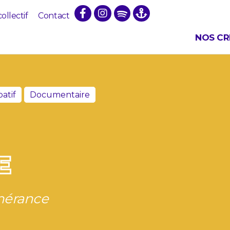
collectif
Contact
NOS CR
patif
Documentaire
E
inérance