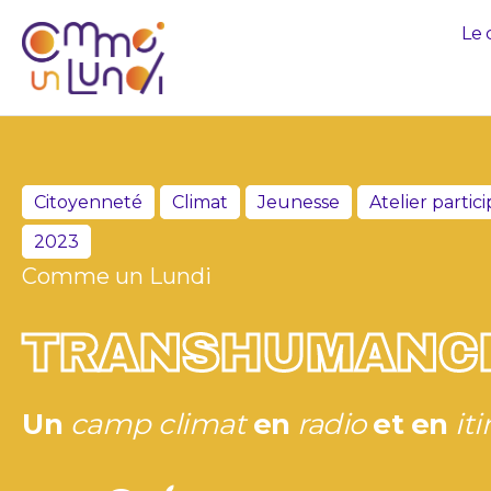
Le 
Citoyenneté
Climat
Jeunesse
Atelier partici
2023
Comme un Lundi
TRANSHUMANC
Un
camp climat
en
radio
et en
it